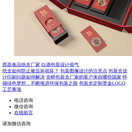
西昌食品纸盒厂家
白酒包装设计俗气
纸盒如何防止被压坏损坏？
包装图像设计的注意点
包装盒设
计印刷问题如何解决
盒畔包装盒厂家的客户来自哪些国家
怀
揣绿色梦想，不断推进环保包装之路
包装盒定制烫金LOGO
工艺事项
电话咨询
微信咨询
在线留言
请加微信咨询