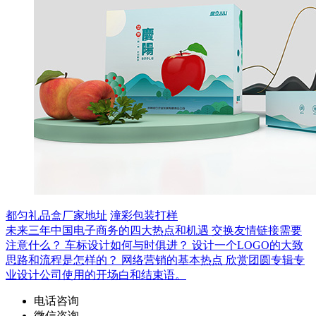
都匀礼品盒厂家地址
潼彩包装打样
未来三年中国电子商务的四大热点和机遇
交换友情链接需要
注意什么？
车标设计如何与时俱进？
设计一个LOGO的大致
思路和流程是怎样的？
网络营销的基本热点
欣赏团圆专辑专
业设计公司使用的开场白和结束语。
电话咨询
微信咨询