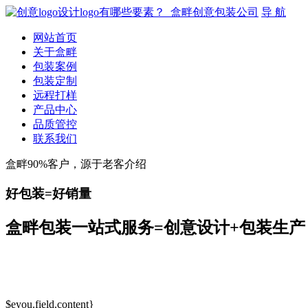
导 航
网站首页
关于盒畔
包装案例
包装定制
远程打样
产品中心
品质管控
联系我们
盒畔90%客户，源于老客介绍
好包装=好销量
盒畔包装一站式服务=创意设计+包装生产
$eyou.field.content}