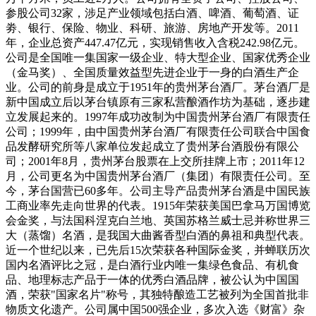
参股公司32家，涉足产业领域包括白酒、啤酒、葡萄酒、证
劵、银行、保险、物业、科研、旅游、房地产开发等。2011
年，企业总资产447.47亿元，实现销售收入含税242.98亿元。
公司是全国唯一集国家一级企业、特大型企业、国家优秀企业
（金马奖）、全国质量效益型先进企业于一身的白酒生产企
业。公司的前身是成立于1951年的贵州茅台酒厂。茅台酒厂是
新中国成立后以茅台镇原有三家私营酿酒作坊为基础，逐步建
立发展起来的。1997年成功改制为中国贵州茅台酒厂有限责任
公司；1999年，由中国贵州茅台酒厂有限责任公司联合中国食
品发酵研究所等八家单位发起成立了贵州茅台酒股份有限公
司；2001年8月，贵州茅台股票在上交所挂牌上市；2011年12
月，公司更名为中国贵州茅台酒厂（集团）有限责任公司。至
今，茅台国营已60多年。公司主导产品贵州茅台酒是中国民族
工商业率先走向世界的代表。1915年荣获美国巴拿马万国博览
会金奖，与法国科涅克白兰地、英国苏格兰威士忌并称世界三
大（蒸馏）名酒，是我国大曲酱香型白酒的鼻祖和典型代表。
近一个世纪以来，已先后15次荣获各种国际金奖，并蝉联历次
国内名酒评比之冠，是白酒行业内唯一集绿色食品、有机食
品、地理标志产品于一体的优秀白酒品牌，被公认为中国国
酒，荣获"国家名片"称号，其独特酿造工艺被列为全国首批非
物质文化遗产。公司属中国500强企业，多次入选《财富》杂