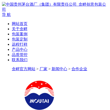
导 航
网站首页
关于盒畔
包装案例
包装定制
远程打样
产品中心
品质管控
联系我们
盒畔官方网站
>
厂家
>
新闻中心
>
合作企业