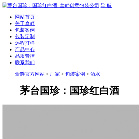
导 航
网站首页
关于盒畔
包装案例
包装定制
远程打样
产品中心
品质管控
联系我们
盒畔官方网站
>
厂家
>
包装案例
>
酒水
茅台国珍：国珍红白酒