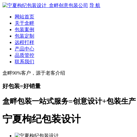
导 航
网站首页
关于盒畔
包装案例
包装定制
远程打样
产品中心
品质管控
联系我们
盒畔90%客户，源于老客介绍
好包装=好销量
盒畔包装一站式服务=创意设计+包装生产
宁夏枸纪包装设计