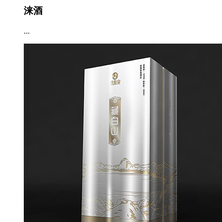
涞酒
...