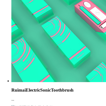
RuimaiElectricSonicToothbrush
...