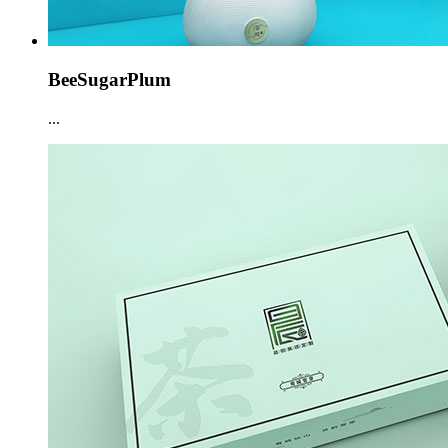
BeeSugarPlum
...