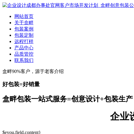
网站首页
关于盒畔
包装案例
包装定制
远程打样
产品中心
品质管控
联系我们
盒畔90%客户，源于老客介绍
好包装=好销量
盒畔包装一站式服务=创意设计+包装生产
企业
$eyou.field.content}