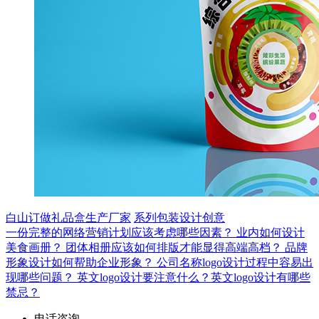
白山订做礼品盒生产厂家
系列包装设计创意
一份完整的网络营销计划应该考虑哪些因素？
业内如何设计
美食画册？
团体相册应该如何排版才能显得高端高档？
品牌
形象设计如何帮助企业形象？
公司名称logo设计过程中容易出
现哪些问题？
英文logo设计要注意什么？英文logo设计有哪些
禁忌？
电话咨询