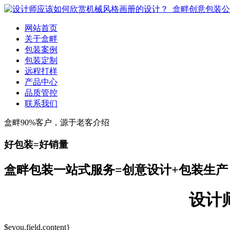
网站首页
关于盒畔
包装案例
包装定制
远程打样
产品中心
品质管控
联系我们
盒畔90%客户，源于老客介绍
好包装=好销量
盒畔包装一站式服务=创意设计+包装生产
设计
$eyou.field.content}