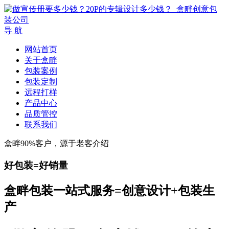
导 航
网站首页
关于盒畔
包装案例
包装定制
远程打样
产品中心
品质管控
联系我们
盒畔90%客户，源于老客介绍
好包装=好销量
盒畔包装一站式服务=创意设计+包装生
产