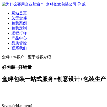
导 航
网站首页
关于盒畔
包装案例
包装定制
远程打样
产品中心
品质管控
联系我们
盒畔90%客户，源于老客介绍
好包装=好销量
盒畔包装一站式服务=创意设计+包装生产
$eyou.field.content}