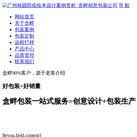
导 航
网站首页
关于盒畔
包装案例
包装定制
远程打样
产品中心
品质管控
联系我们
盒畔90%客户，源于老客介绍
好包装=好销量
盒畔包装一站式服务=创意设计+包装生产
$eyou.field.content}