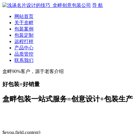
导 航
网站首页
关于盒畔
包装案例
包装定制
远程打样
产品中心
品质管控
联系我们
盒畔90%客户，源于老客介绍
好包装=好销量
盒畔包装一站式服务=创意设计+包装生产
$eyou.field.content}