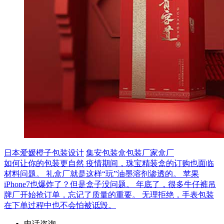
日本爱媛橙子包装设计
集安包装盒包装厂家盒厂
如何让你的包装更自然
疫情期间，珠宝精装盒的订购也面临
材料问题。
礼盒厂就是这样“玩”油墨溶剂渗透的。
苹果
iPhone7也爆炸了？但是盒子没问题。
年底了，很多牛仔裤吊
牌厂开始抢订单，忘记了质量的重要。
无理拒绝，手表包装
在下单过程中也不会怕被诋毁。
电话咨询