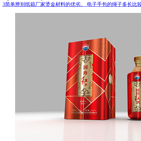
3简单辨别纸箱厂家烫金材料的优劣。
电子手包的绳子多长比