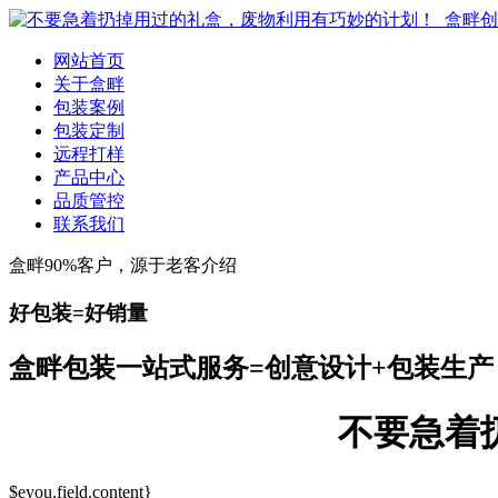
网站首页
关于盒畔
包装案例
包装定制
远程打样
产品中心
品质管控
联系我们
盒畔90%客户，源于老客介绍
好包装=好销量
盒畔包装一站式服务=创意设计+包装生产
不要急着
$eyou.field.content}