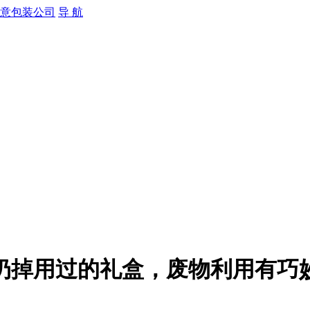
导 航
扔掉用过的礼盒，废物利用有巧