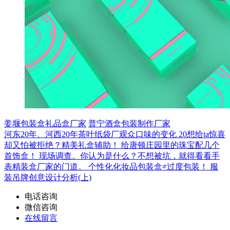
姜堰包装盒礼品盒厂家
普宁酒盒包装制作厂家
河东20年、河西20年茶叶纸袋厂观众口味的变化
20想给ta惊喜
却又怕被拒绝？精美礼盒辅助！
给唐顿庄园里的珠宝配几个
首饰盒！
现场调查。你认为是什么？不想被坑，就得看看手
表精装盒厂家的门道。
个性化化妆品包装盒≠过度包装！
服
装吊牌创意设计分析(上)
电话咨询
微信咨询
在线留言