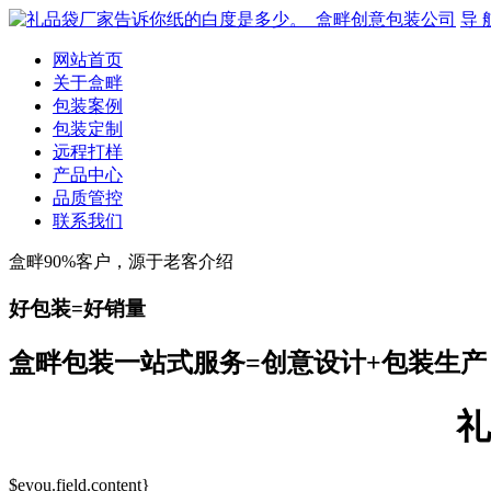
导 
网站首页
关于盒畔
包装案例
包装定制
远程打样
产品中心
品质管控
联系我们
盒畔90%客户，源于老客介绍
好包装=好销量
盒畔包装一站式服务=创意设计+包装生产
礼
$eyou.field.content}