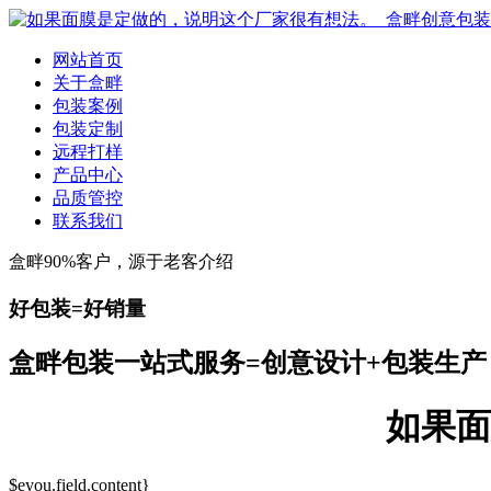
网站首页
关于盒畔
包装案例
包装定制
远程打样
产品中心
品质管控
联系我们
盒畔90%客户，源于老客介绍
好包装=好销量
盒畔包装一站式服务=创意设计+包装生产
如果面
$eyou.field.content}