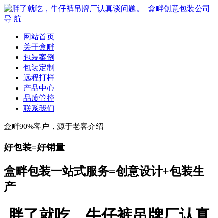
导 航
网站首页
关于盒畔
包装案例
包装定制
远程打样
产品中心
品质管控
联系我们
盒畔90%客户，源于老客介绍
好包装=好销量
盒畔包装一站式服务=创意设计+包装生
产
胖了就吃，牛仔裤吊牌厂认真