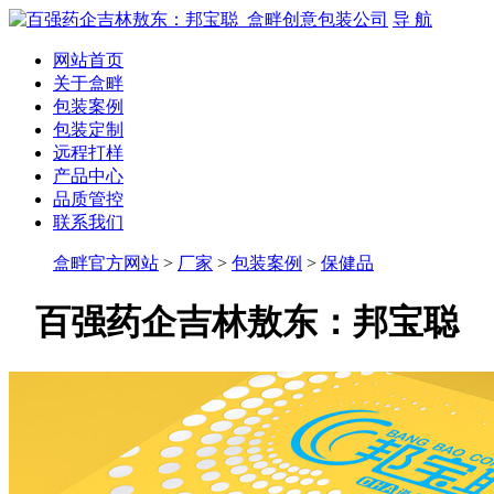
导 航
网站首页
关于盒畔
包装案例
包装定制
远程打样
产品中心
品质管控
联系我们
盒畔官方网站
>
厂家
>
包装案例
>
保健品
百强药企吉林敖东：邦宝聪