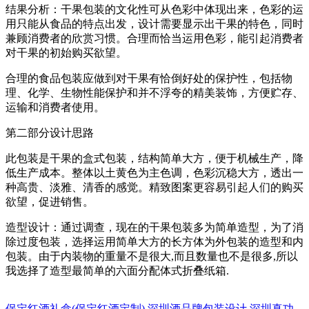
结果分析：干果包装的文化性可从色彩中体现出来，色彩的运
用只能从食品的特点出发，设计需要显示出干果的特色，同时
兼顾消费者的欣赏习惯。合理而恰当运用色彩，能引起消费者
对干果的初始购买欲望。
合理的食品包装应做到对干果有恰倒好处的保护性，包括物
理、化学、生物性能保护和并不浮夸的精美装饰，方便贮存、
运输和消费者使用。
第二部分设计思路
此包装是干果的盒式包装，结构简单大方，便于机械生产，降
低生产成本。整体以土黄色为主色调，色彩沉稳大方，透出一
种高贵、淡雅、清香的感觉。精致图案更容易引起人们的购买
欲望，促进销售。
造型设计：通过调查，现在的干果包装多为简单造型，为了消
除过度包装，选择运用简单大方的长方体为外包装的造型和内
包装。由于内装物的重量不是很大,而且数量也不是很多,所以
我选择了造型最简单的六面分配体式折叠纸箱.
保定红酒礼盒(保定红酒定制)
深圳酒品牌包装设计
深圳真功