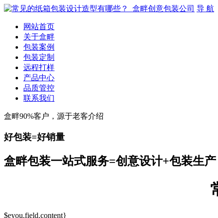
导 航
网站首页
关于盒畔
包装案例
包装定制
远程打样
产品中心
品质管控
联系我们
盒畔90%客户，源于老客介绍
好包装=好销量
盒畔包装一站式服务=创意设计+包装生产
$eyou.field.content}