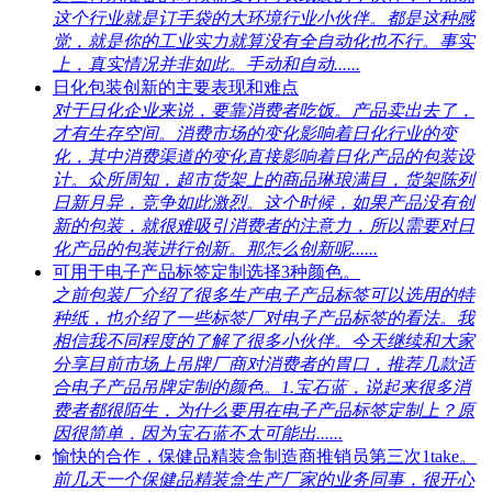
这个行业就是订手袋的大环境行业小伙伴。都是这种感
觉，就是你的工业实力就算没有全自动化也不行。事实
上，真实情况并非如此。手动和自动......
日化包装创新的主要表现和难点
对于日化企业来说，要靠消费者吃饭。产品卖出去了，
才有生存空间。消费市场的变化影响着日化行业的变
化，其中消费渠道的变化直接影响着日化产品的包装设
计。众所周知，超市货架上的商品琳琅满目，货架陈列
日新月异，竞争如此激烈。这个时候，如果产品没有创
新的包装，就很难吸引消费者的注意力，所以需要对日
化产品的包装进行创新。那怎么创新呢......
可用于电子产品标签定制选择3种颜色。
之前包装厂介绍了很多生产电子产品标签可以选用的特
种纸，也介绍了一些标签厂对电子产品标签的看法。我
相信我不同程度的了解了很多小伙伴。今天继续和大家
分享目前市场上吊牌厂商对消费者的胃口，推荐几款适
合电子产品吊牌定制的颜色。1.宝石蓝，说起来很多消
费者都很陌生，为什么要用在电子产品标签定制上？原
因很简单，因为宝石蓝不太可能出......
愉快的合作，保健品精装盒制造商推销员第三次1take。
前几天一个保健品精装盒生产厂家的业务同事，很开心