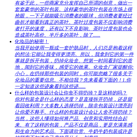
有鉴于此，一些商家充分发挥自己所谓的创意，做出一
套套豪华的茶叶包装。这样豪华的茶叶包装在市场上很
抢眼，一下子就能吸引消费者的眼球，但消费者要经过
曲折才能看到真正的茶叶。茶叶过度包装不仅影响消费
者打开的速度，还有以下不良影响。茶叶过度包装也会
造成茶叶高价。半斤多的茶叶，除了......
化妆品的秘密！
当我开始使用一瓶或一套护肤品时，人们总是抱着这样
的想法:它能让我变得更漂亮。所以，我拿到它的第一件
事就是拆开包装，扔掉化妆盒。想第一时间看到它的质
地，闻到它的香味，感受它的效果。化妆盒厂家提醒你:
小心，在扔掉那些包装的同时，你可能忽略了很多关于
化妆品的重要信息。不相信我？先来看看下面的！1.你
一定知道这些迹象看到这些迹......
什么样的包装设计会让你舍不得扔掉？是这样的吗？
你对包装盒是什么样的态度？是直接拆开扔掉，还是留
着回收利用？大多数人选择扔掉，除非包装设计漂亮到
让你爱不释手。什么样的包装设计会让人舍不得扔掉？
当然，这些人懂得如何将产品、创意和实用性结合起
来。有了这样的包装，产品不仅是商品，更是充满美感
和生命力的艺术品。下面请欣赏。牛奶牛奶包装或许是