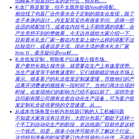
怕顾客不知道自己卖的是什么，创意机......
礼盒厂商是新宠，但不太愿意提倡Neto的搭配。
相信找了包装厂合作香水盒子定制的朋友会发现，除了
盒子本身的设计，内支架其实也有很多学问。选择一些
合适的搭配技巧，或者在内括号上不期而遇的搭配，会
产生意想不到的赞效果，今天边肖就给大家介绍一下。
目前香水礼盒厂家一般在内支架上做什么样的搭配手法
比较流行，或者说是主流。现在主流的香水礼盒厂家
Neto Yi，毫无疑问是eva材......
礼盒批发定制，帮助客户以速度占领市场。
客户要想长期占领市场，就需要在生产上有速度优势。
当生产速度等于销售速度时，它们就能稳定地在市场上
展示。很多客户的礼盒批发定制速度慢，导致他们的产
品离开消费者的视线有一段时间了。当他们再次出现的
时候，会发现他们的影响力已经不如以前了。深圳市盒
边印刷有限公司拥有全套自动化生产设备，可为客户批
发定制礼盒提供更快的交货速度。从......
从成本市场角度分析内衣纸袋订购的人工机械问题
不知道大家有没有注意到，大部分包装厂都处于这样一
个手工到自动化生产的阶段，盒边纸袋厂目前也是这样
一个状态。但是，很多小伙伴可能并不了解这个行业。
这些特别准备的时候需要订内衣纸袋的小伙伴，不能说