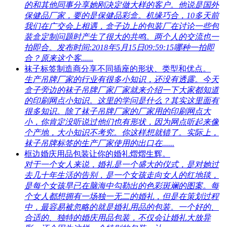
的和其他同事分享她刚决定做大样的客户。他说是国外
保健品厂家，要的是保健品彩盒。机缘巧合，10多天前
我们在广交会上相遇，盒子边上的包装厂在讨论一些包
装盒定制问题时产生了很大的共鸣。两个人的交流也一
拍即合。发布时间:2018年5月15日09:59:15哪种一拍即
合？原来这个客......
袜子标签制造商分享不同插座的形状、类型和优点。
生产吊牌厂家的行业有很多小知识，还没有透露。今天
盒子旁边的袜子吊牌厂家厂家就来介绍一下大家都知道
的印刷网点小知识。这里的学问是什么？其实这里面有
很多知识。除了袜子吊牌厂家的厂家用的印刷网点大
小，你肯定没听说过他们也有形状，因为网点听起来像
个产地，大小知识不考究。你这样想就错了。实际上，
袜子吊牌标签的生产厂家使用的出口在......
框边婚庆用品包装让你的婚礼熠熠生辉。
对于一个女人来说，婚礼是一个盛大的仪式，是对她过
去几十年生活的告别，是一个女孩走向女人的红地毯，
是每个女孩早已在脑海中勾勒出的色彩斑斓的图案。每
个女人都想拥有一场独一无二的婚礼，但是在策划过程
中，最容易被忽略的就是婚礼用品的包装。一个好的、
合适的、独特的婚庆用品包装，不仅会让婚礼大放异