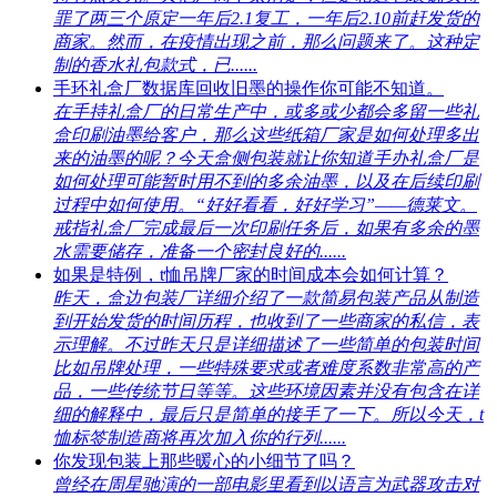
罪了两三个原定一年后2.1复工，一年后2.10前赶发货的
商家。然而，在疫情出现之前，那么问题来了。这种定
制的香水礼包款式，已......
手环礼盒厂数据库回收旧墨的操作你可能不知道。
在手持礼盒厂的日常生产中，或多或少都会多留一些礼
盒印刷油墨给客户，那么这些纸箱厂家是如何处理多出
来的油墨的呢？今天盒侧包装就让你知道手办礼盒厂是
如何处理可能暂时用不到的多余油墨，以及在后续印刷
过程中如何使用。“好好看看，好好学习”——德莱文。
戒指礼盒厂完成最后一次印刷任务后，如果有多余的墨
水需要储存，准备一个密封良好的......
如果是特例，t恤吊牌厂家的时间成本会如何计算？
昨天，盒边包装厂详细介绍了一款简易包装产品从制造
到开始发货的时间历程，也收到了一些商家的私信，表
示理解。不过昨天只是详细描述了一些简单的包装时间
比如吊牌处理，一些特殊要求或者难度系数非常高的产
品，一些传统节日等等。这些环境因素并没有包含在详
细的解释中，最后只是简单的接手了一下。所以今天，t
恤标签制造商将再次加入你的行列......
你发现包装上那些暖心的小细节了吗？
曾经在周星驰演的一部电影里看到以语言为武器攻击对