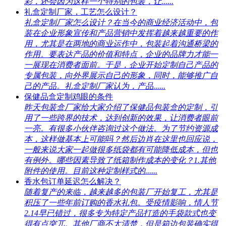
彩，还会因为这样一个特别的包装，让......
礼盒定制厂家，工艺怎么设计？
礼盒定制厂家怎么设计？在当今的商业经济活动中，包
装在企业形象宣传和产品营销中发挥着越来越重要的作
用，尤其是在两地的商业运作中，包装起着沟通桥梁的
作用。要表达产品的价值和特点，企业的品牌力才能一
一展现在消费者面前。于是，企业开始定制自己产品的
专属包装，向外界展示自己的形象，同时，能够推广自
己的产品。礼盒定制厂家认为，产品......
保健品盒定制鸡眼的条件
昨天包装盒厂家给大家介绍了保健品包装盒的定制，引
用了一些跨界的技术，达到创新的效果，让消费者眼前
一亮。有很多小伙伴咨询过这个做法。为了节约资源成
本，这样做基本上可能吗？然后边肖在这里也回应说，
一般来说大家一起做很多纸袋都有可能降低成本，但也
有例外。哪些因素导致了纸箱制作成本的变化？1.其他
附件的使用。目前这种定制样式的......
香水包订单延迟怎么解决？
随着复产的来临，越来越多的包装厂开始复工，尤其是
积压了一些年前订购的香水礼包。受疫情影响，情人节
2.14早已错过，很多专为特定产品打造的手袋款式也变
得有点突兀。其他厂商不太清楚，但是箱边包装确实得