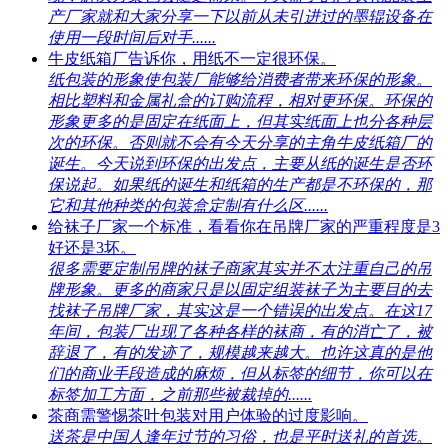
产厂家就和大家分享一下以前从未引进过的墨辊设备在
使用一段时间后对手......
牛皮纸箱厂告诉你，用纸不一定很环保。
纸包装的形象使包装厂能够给消费者带来环保的形象。
相比塑料和金属礼盒的订购流程，相对更环保。环保的
形象更多的是固定在纸面上，但其实纸面上也分各种层
次的环保。否则就不会有今天分享的主角牛皮纸箱厂的
诞生。今天说到环保的出发点，主要从纸的诞生是否环
保说起。如果纸的诞生和纸箱的生产都是不环保的，那
它和其他种类的包装盒定制有什么区......
给袜子厂家一个标准，看看你在吊牌厂家的严重程度是3
好还是3坏。
很多需要定制吊牌的袜子商家其实并不太注重自己的吊
牌形象。更多的商家只是以固定组装袜子为主要目的去
找袜子吊牌厂家，其实这是一个错误的出发点。在这17
年间，包装厂出现了各种各样的袜商，有的消亡了，被
辞退了，有的发迹了，规模越来越大。也许这真的是他
们的商业手段造成的麻烦，但从标签的细节，你可以在
标签加工方面，之前那些被裁掉的......
茶商需警惕茶叶包装对用户体验的过度影响。
送茶是中国人逢年过节的习俗，也是平时送礼的首选。