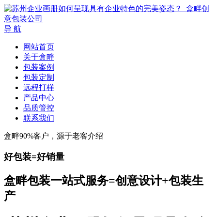
导 航
网站首页
关于盒畔
包装案例
包装定制
远程打样
产品中心
品质管控
联系我们
盒畔90%客户，源于老客介绍
好包装=好销量
盒畔包装一站式服务=创意设计+包装生
产