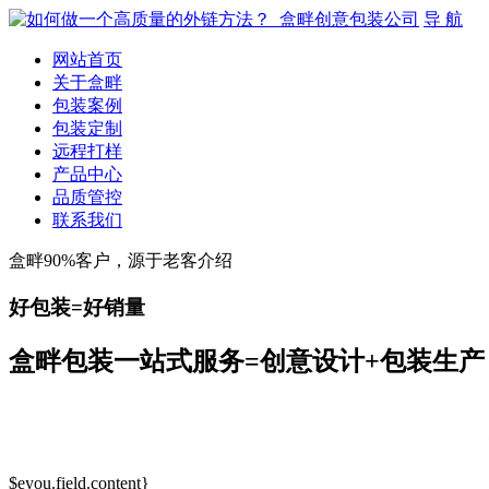
导 航
网站首页
关于盒畔
包装案例
包装定制
远程打样
产品中心
品质管控
联系我们
盒畔90%客户，源于老客介绍
好包装=好销量
盒畔包装一站式服务=创意设计+包装生产
$eyou.field.content}