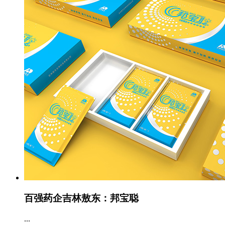
百强药企吉林敖东：邦宝聪
...