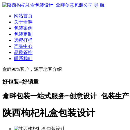
导 航
网站首页
关于盒畔
包装案例
包装定制
远程打样
产品中心
品质管控
联系我们
盒畔90%客户，源于老客介绍
好包装=好销量
盒畔包装一站式服务=创意设计+包装生产
陕西枸杞礼盒包装设计