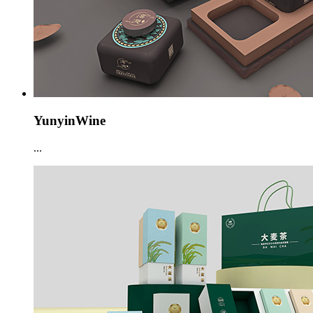
YunyinWine
...