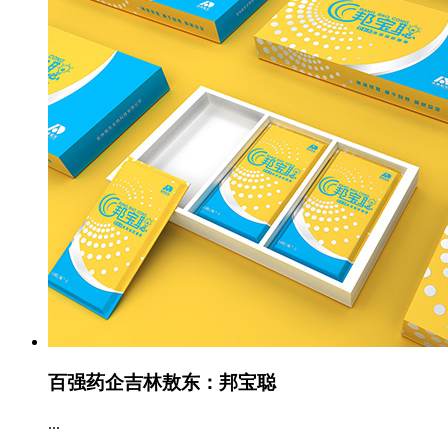
百强药企吉林敖东：邦宝聪
...