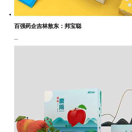
百强药企吉林敖东：邦宝聪
...