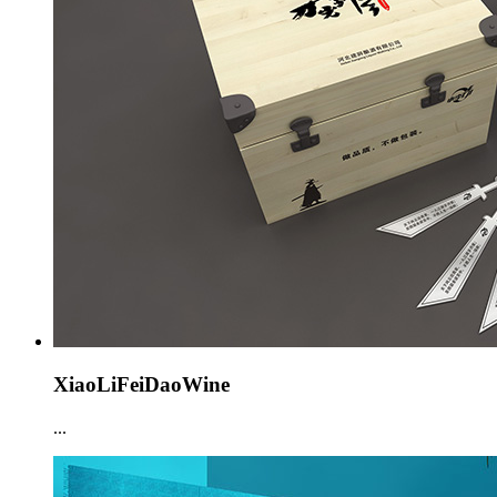
XiaoLiFeiDaoWine
...