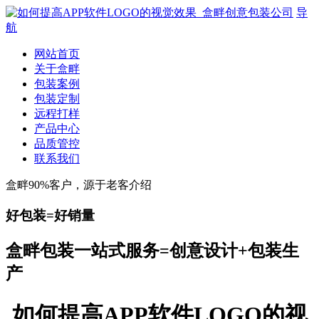
导
航
网站首页
关于盒畔
包装案例
包装定制
远程打样
产品中心
品质管控
联系我们
盒畔90%客户，源于老客介绍
好包装=好销量
盒畔包装一站式服务=创意设计+包装生
产
如何提高APP软件LOGO的视