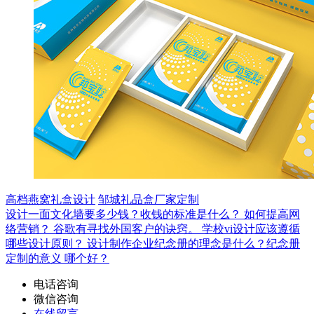
高档燕窝礼盒设计
邹城礼品盒厂家定制
设计一面文化墙要多少钱？收钱的标准是什么？
如何提高网
络营销？
谷歌有寻找外国客户的诀窍。
学校vi设计应该遵循
哪些设计原则？
设计制作企业纪念册的理念是什么？纪念册
定制的意义
哪个好？
电话咨询
微信咨询
在线留言