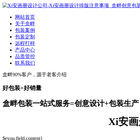
网站首页
关于盒畔
包装案例
包装定制
远程打样
产品中心
品质管控
联系我们
盒畔90%客户，源于老客介绍
好包装=好销量
盒畔包装一站式服务=创意设计+包装生产
Xi安
$eyou.field.content}