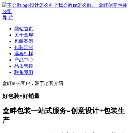
导 航
网站首页
关于盒畔
包装案例
包装定制
远程打样
产品中心
品质管控
联系我们
盒畔90%客户，源于老客介绍
好包装=好销量
盒畔包装一站式服务=创意设计+包装生
产