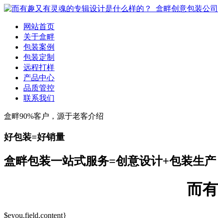
网站首页
关于盒畔
包装案例
包装定制
远程打样
产品中心
品质管控
联系我们
盒畔90%客户，源于老客介绍
好包装=好销量
盒畔包装一站式服务=创意设计+包装生产
而有
$eyou.field.content}