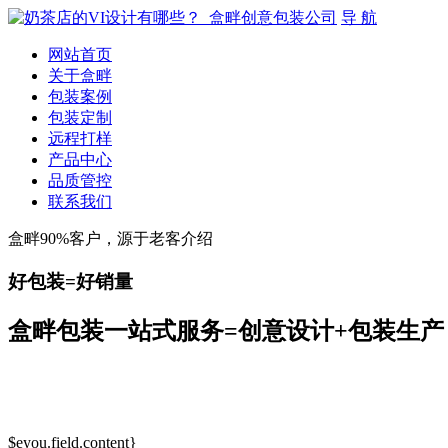
导 航
网站首页
关于盒畔
包装案例
包装定制
远程打样
产品中心
品质管控
联系我们
盒畔90%客户，源于老客介绍
好包装=好销量
盒畔包装一站式服务=创意设计+包装生产
$eyou.field.content}