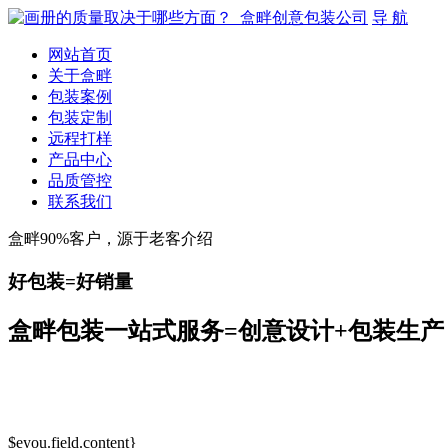
导 航
网站首页
关于盒畔
包装案例
包装定制
远程打样
产品中心
品质管控
联系我们
盒畔90%客户，源于老客介绍
好包装=好销量
盒畔包装一站式服务=创意设计+包装生产
$eyou.field.content}