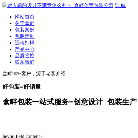
导 航
网站首页
关于盒畔
包装案例
包装定制
远程打样
产品中心
品质管控
联系我们
盒畔90%客户，源于老客介绍
好包装=好销量
盒畔包装一站式服务=创意设计+包装生产
$eyou.field.content}