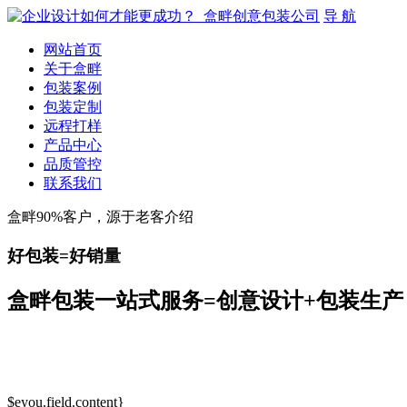
导 航
网站首页
关于盒畔
包装案例
包装定制
远程打样
产品中心
品质管控
联系我们
盒畔90%客户，源于老客介绍
好包装=好销量
盒畔包装一站式服务=创意设计+包装生产
$eyou.field.content}