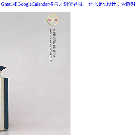
il和GoogleCalendar将与之划清界限。
什么是vi设计，盒畔