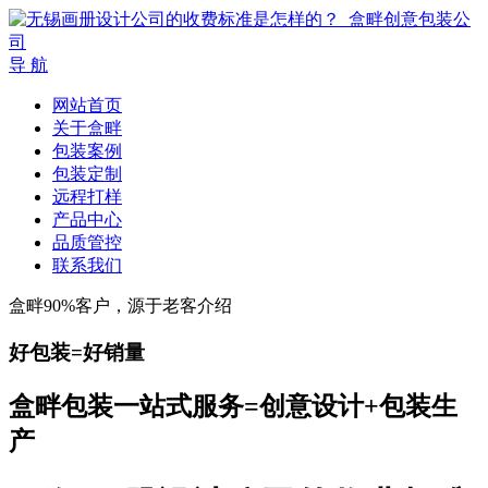
导 航
网站首页
关于盒畔
包装案例
包装定制
远程打样
产品中心
品质管控
联系我们
盒畔90%客户，源于老客介绍
好包装=好销量
盒畔包装一站式服务=创意设计+包装生
产