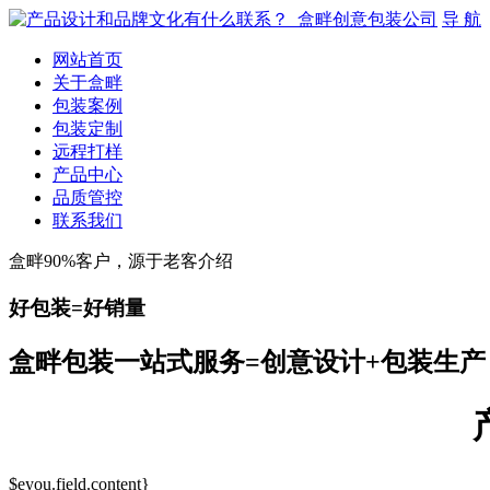
导 航
网站首页
关于盒畔
包装案例
包装定制
远程打样
产品中心
品质管控
联系我们
盒畔90%客户，源于老客介绍
好包装=好销量
盒畔包装一站式服务=创意设计+包装生产
$eyou.field.content}