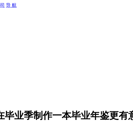
导 航
在毕业季制作一本毕业年鉴更有