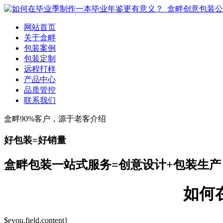
网站首页
关于盒畔
包装案例
包装定制
远程打样
产品中心
品质管控
联系我们
盒畔90%客户，源于老客介绍
好包装=好销量
盒畔包装一站式服务=创意设计+包装生产
如何
$eyou.field.content}