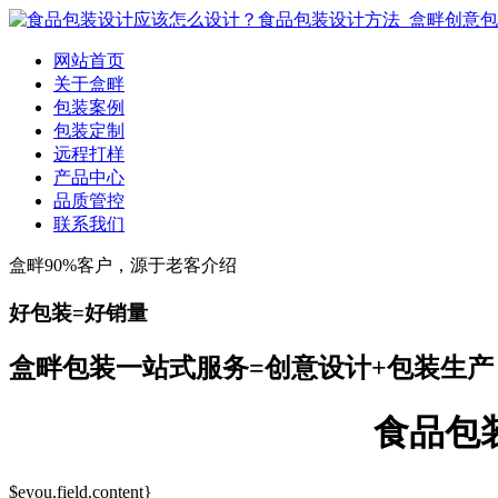
网站首页
关于盒畔
包装案例
包装定制
远程打样
产品中心
品质管控
联系我们
盒畔90%客户，源于老客介绍
好包装=好销量
盒畔包装一站式服务=创意设计+包装生产
食品包
$eyou.field.content}