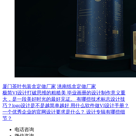
厦门茶叶包装盒定做厂家
洮南纸盒定做厂家
极简VI设计打破思维的粗糙美
毕业画册的设计制作意义重
大，是一段美好时光的最好见证。
有哪些技术标志设计技
巧？logo设计是不是越简单越好
用什么软件做VI设计手册？
一个优秀企业的官网设计要求是什么？
设计专辑有哪些细
节？
电话咨询
微信咨询