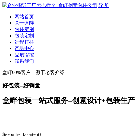
导 航
网站首页
关于盒畔
包装案例
包装定制
远程打样
产品中心
品质管控
联系我们
盒畔90%客户，源于老客介绍
好包装=好销量
盒畔包装一站式服务=创意设计+包装生产
$eyou.field.content}