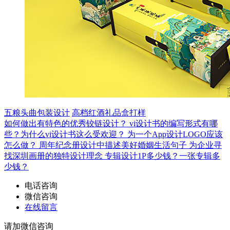
五粮头曲包装设计
高档红酒礼品盒打样
如何做出有特色的优秀铰链设计？
vi设计书的编写形式有哪
些？为什么vi设计书这么受欢迎？
为一个App设计LOGO应该
怎么做？
周年纪念册设计中描述美好婚姻生活句子
为企业寻
找深圳画册的独特设计理念
专辑设计1P多少钱？一张专辑多
少钱？
电话咨询
微信咨询
在线留言
请加微信咨询