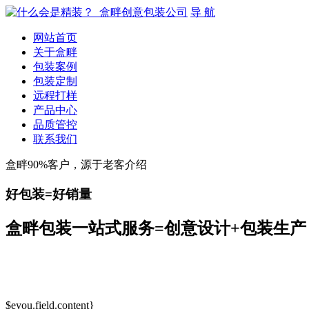
导 航
网站首页
关于盒畔
包装案例
包装定制
远程打样
产品中心
品质管控
联系我们
盒畔90%客户，源于老客介绍
好包装=好销量
盒畔包装一站式服务=创意设计+包装生产
$eyou.field.content}