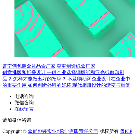
普宁酒包装盒礼品盒厂家
奎屯制造纸盒厂家
创意排版和折叠设计
一般企业选择铜版纸和亚光纸做印刷
品？
怎样才能做出好的招牌？
不及物动词企业设计在企业中
的重要作用
如何判断外链的好坏
现代相册设计的渐变与重复
电话咨询
微信咨询
在线留言
请加微信咨询
Copyright ©
盒畔包装实业(深圳)有限责任公司
版权所有
粤ICP