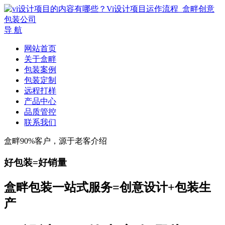
导 航
网站首页
关于盒畔
包装案例
包装定制
远程打样
产品中心
品质管控
联系我们
盒畔90%客户，源于老客介绍
好包装=好销量
盒畔包装一站式服务=创意设计+包装生
产